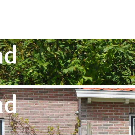
nd
nd