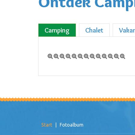
Ontdek Campi
Camping
Chalet
Vaka
Start
|
Fotoalbum