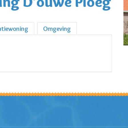
ng D’ouwe Ploeg
ntiewoning
Omgeving